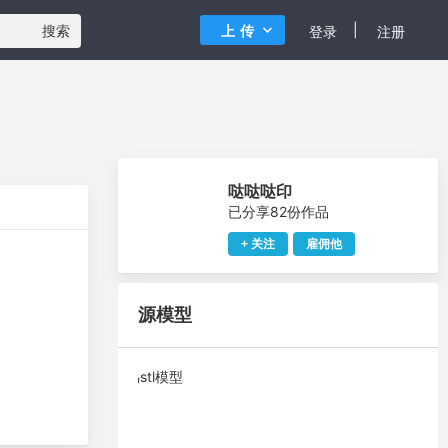
|
搜索
上传
登录
注册
哒哒哒印
已分享82份作品
+ 关注
雇佣他
源模型