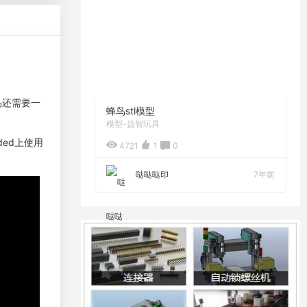
鸟还需要一
蜂鸟stl模型
模型-益智玩具
ended上使用
4721
1
0
哒哒哒印
7年前