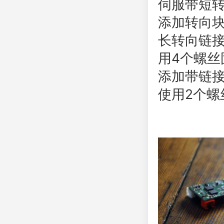
伺服带短
添加转向
长转向链
用4个螺丝固
添加带链
使用2个螺丝