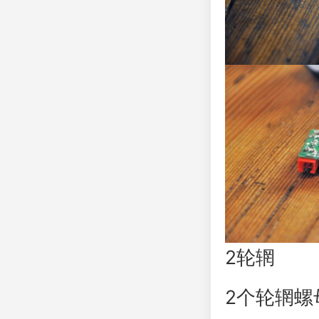
2轮辋
2个轮辋螺