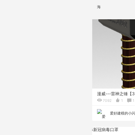
漫威---雷神之锤【
7092
1
1
爱好建模的小