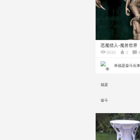
恶魔猎人-魔兽世界
9530
2
幸福是奋斗出