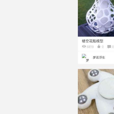
镂空花瓶模型
6819
0
0
梦若浮生