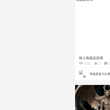
铁人电弧反应堆
7532
0
幸福是奋斗出