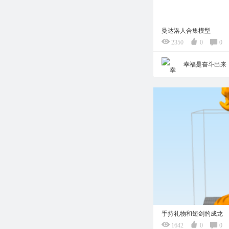
曼达洛人合集模型
2350
0
0
幸福是奋斗出来
手持礼物和短剑的成龙
1642
0
0