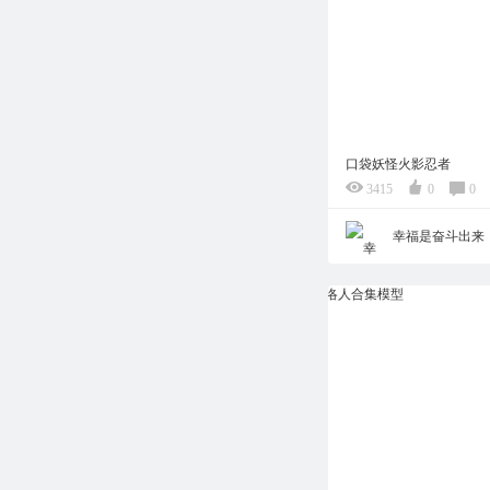
口袋妖怪火影忍者
3415
0
0
幸福是奋斗出来