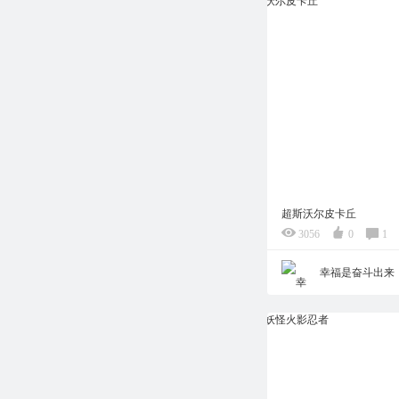
超斯沃尔皮卡丘
3056
0
1
幸福是奋斗出来