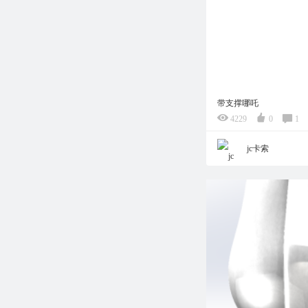
带支撑哪吒
4229
0
1
jc卡索