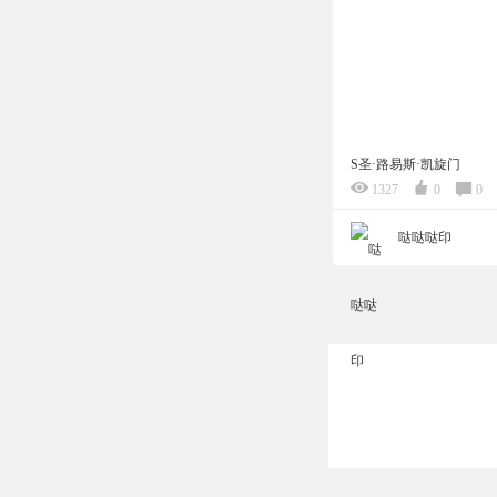
S圣·路易斯·凯旋门
1327
0
0
哒哒哒印