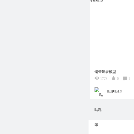
钢管舞者模型
1773
0
1
哒哒哒印