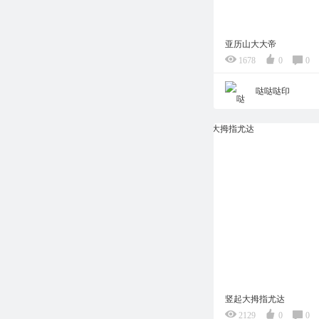
亚历山大大帝
1678
0
0
哒哒哒印
竖起大拇指尤达
2129
0
0