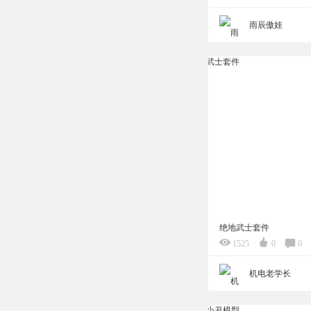
雨辰傲娃
绝地武士套件
1525
0
0
机电老学长