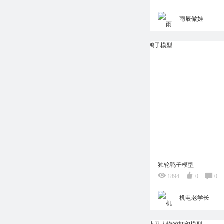
雨辰傲娃
独轮鸭子模型
1894
0
0
机电老学长