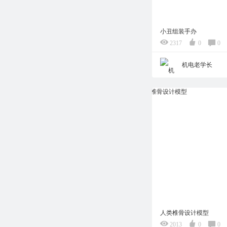
小丑组装手办
2317
0
0
机电老学长
人类椎骨设计模型
2013
0
0