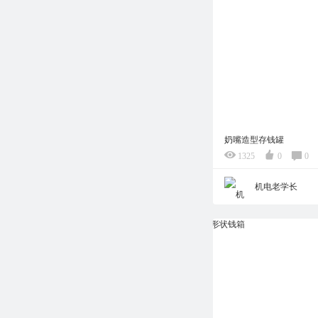
奶嘴造型存钱罐
1325
0
0
机电老学长