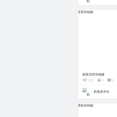
鲸鱼造型存钱罐
1332
0
0
机电老学长