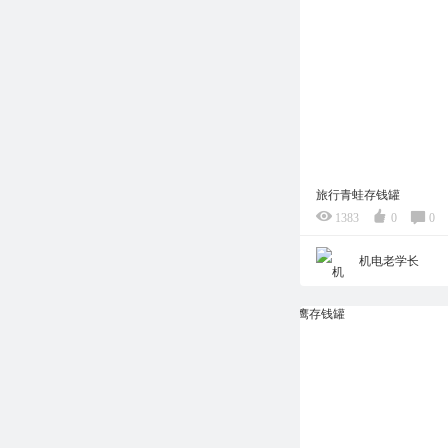
旅行青蛙存钱罐
1383
0
0
机电老学长