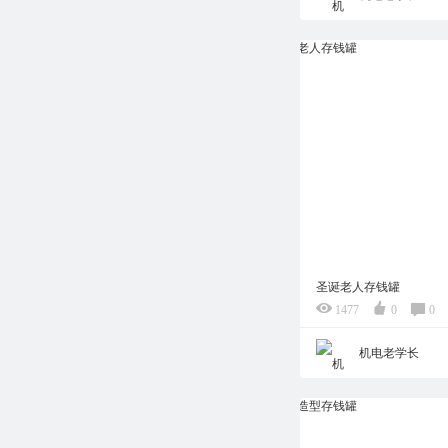
圣诞老人存钱罐
1477
0
0
机电老学长