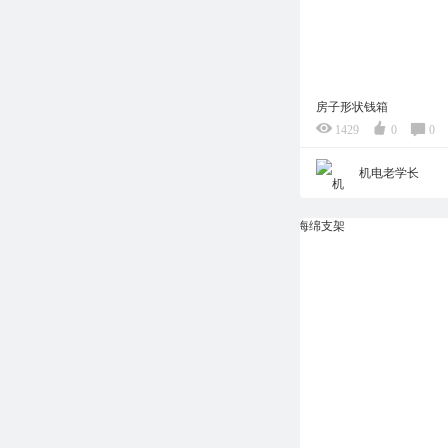
房子形状钱箱
1429
0
0
机电老学长