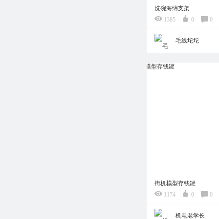
洗碗海绵支架
1385
0
0
毛线坨坨
街机模型存钱罐
1174
0
0
机电老学长