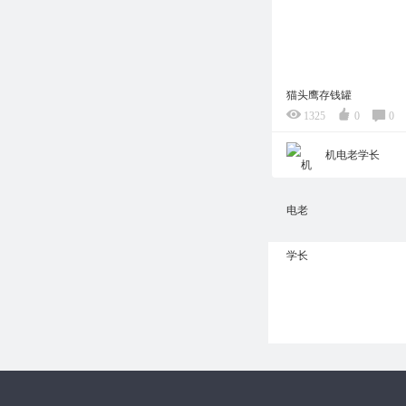
猫头鹰存钱罐
1325
0
0
机电老学长