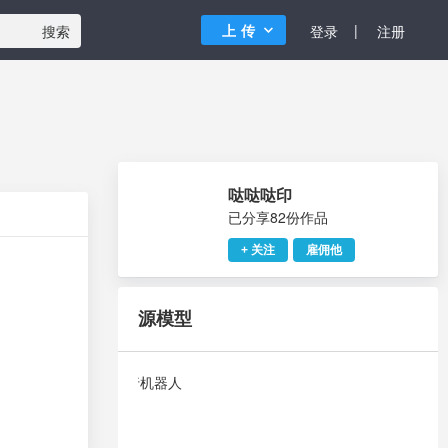
上传
|
搜索
登录
注册
哒哒哒印
已分享82份作品
+ 关注
雇佣他
源模型