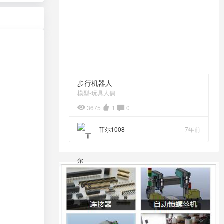
步行机器人
模型-玩具人偶
3675
1
0
菲尔1008
7年前