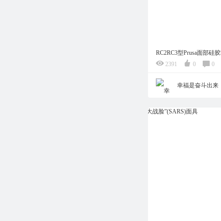
RC2RC3型Prusa面部
2391
0
0
幸福是奋斗出来