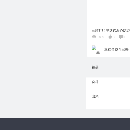
三维打印串盘式离心纺纱
1839
2
0
幸福是奋斗出来