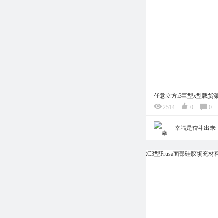
任意立方i3巨型x型载货架
2514
0
0
幸福是奋斗出来